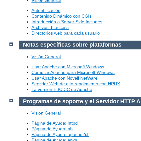
Visión General
Autentificación
Contenido Dinámico con CGIs
Introducción a Server Side Includes
Archivos .htaccess
Directorios web para cada usuario
Notas específicas sobre plataformas
Visión General
Usar Apache con Microsoft Windows
Compilar Apache para Microsoft Windows
Usar Apache con Novell NetWare
Servidor Web de alto rendimiento con HPUX
La versión EBCDIC de Apache
Programas de soporte y el Servidor HTTP 
Visión General
Página de Ayuda: httpd
Página de Ayuda: ab
Página de Ayuda: apache2ctl
Página de Ayuda: apxs