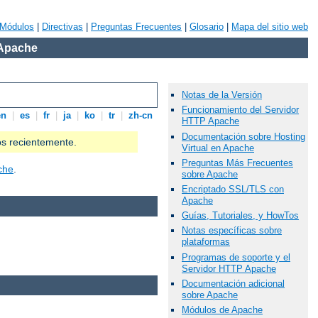
Módulos
|
Directivas
|
Preguntas Frecuentes
|
Glosario
|
Mapa del sitio web
 Apache
Notas de la Versión
Funcionamiento del Servidor
en
|
es
|
fr
|
ja
|
ko
|
tr
|
zh-cn
HTTP Apache
Documentación sobre Hosting
os recientemente.
Virtual en Apache
Preguntas Más Frecuentes
che
.
sobre Apache
Encriptado SSL/TLS con
Apache
Guías, Tutoriales, y HowTos
Notas específicas sobre
plataformas
Programas de soporte y el
Servidor HTTP Apache
Documentación adicional
sobre Apache
Módulos de Apache