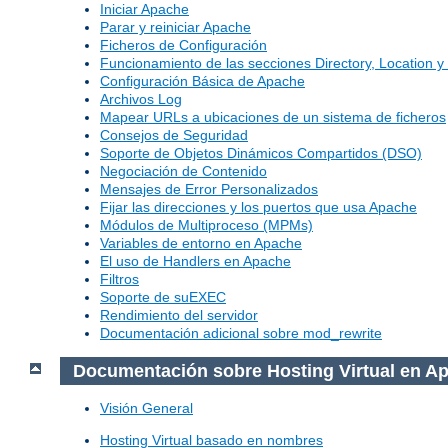
Iniciar Apache
Parar y reiniciar Apache
Ficheros de Configuración
Funcionamiento de las secciones Directory, Location y 
Configuración Básica de Apache
Archivos Log
Mapear URLs a ubicaciones de un sistema de ficheros
Consejos de Seguridad
Soporte de Objetos Dinámicos Compartidos (DSO)
Negociación de Contenido
Mensajes de Error Personalizados
Fijar las direcciones y los puertos que usa Apache
Módulos de Multiproceso (MPMs)
Variables de entorno en Apache
El uso de Handlers en Apache
Filtros
Soporte de suEXEC
Rendimiento del servidor
Documentación adicional sobre mod_rewrite
Documentación sobre Hosting Virtual en A
Visión General
Hosting Virtual basado en nombres